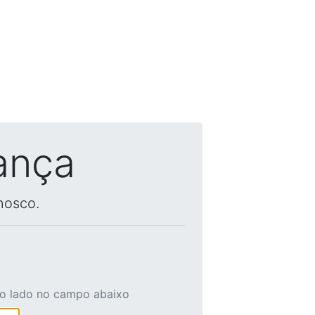
ança
nosco.
ao lado no campo abaixo