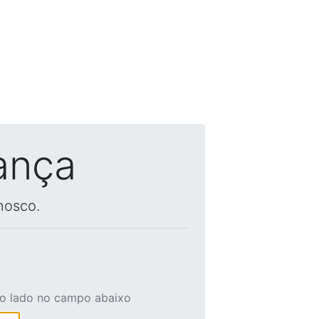
ança
nosco.
ao lado no campo abaixo